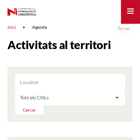
Me
Inici
Agenda
Tornar
Activitats al territori
FILTRAR
FILTRAR
LES
ELS
ACTIVITATS
FILTRAR
RESULTATS
PER
LES
LOCALITAT
ACTIVITATS
Cercar
PER
CNL