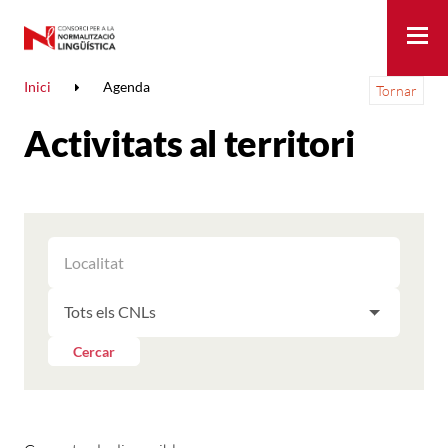
Me
Inici
Agenda
Tornar
Activitats al territori
FILTRAR
FILTRAR
LES
ELS
ACTIVITATS
FILTRAR
RESULTATS
PER
LES
LOCALITAT
ACTIVITATS
Cercar
PER
CNL