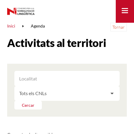
Me
Inici
Agenda
Tornar
Activitats al territori
FILTRAR
FILTRAR
LES
ELS
ACTIVITATS
FILTRAR
RESULTATS
PER
LES
LOCALITAT
ACTIVITATS
Cercar
PER
CNL