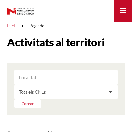
Me
Inici
Agenda
Activitats al territori
FILTRAR
FILTRAR
LES
ELS
ACTIVITATS
FILTRAR
RESULTATS
PER
LES
LOCALITAT
ACTIVITATS
Cercar
PER
CNL