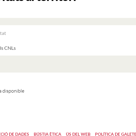
RAR
ATS
LTATS
AT
ATS
 disponible
CIÓ DE DADES
BÚSTIA ÈTICA
ÚS DEL WEB
POLÍTICA DE GALET