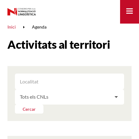
Me
Inici
Agenda
Activitats al territori
FILTRAR
FILTRAR
LES
ELS
ACTIVITATS
FILTRAR
RESULTATS
PER
LES
LOCALITAT
ACTIVITATS
Cercar
PER
CNL