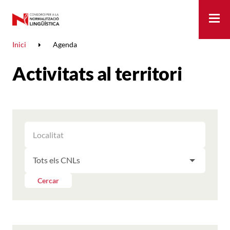
Me
Inici
Agenda
Activitats al territori
FILTRAR
FILTRAR
LES
ELS
ACTIVITATS
FILTRAR
RESULTATS
PER
LES
LOCALITAT
ACTIVITATS
Cercar
PER
CNL