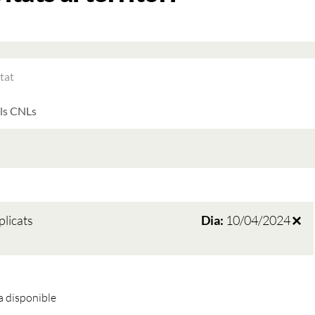
RAR
ATS
LTATS
AT
ATS
plicats
Dia:
10/04/2024
 disponible