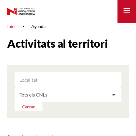
Me
Inici
Agenda
Activitats al territori
FILTRAR
FILTRAR
LES
ELS
ACTIVITATS
FILTRAR
RESULTATS
PER
LES
LOCALITAT
ACTIVITATS
Cercar
PER
CNL