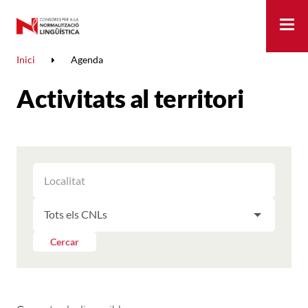
Me
Inici
Agenda
Activitats al territori
FILTRAR
FILTRAR
LES
ELS
ACTIVITATS
FILTRAR
RESULTATS
PER
LES
LOCALITAT
ACTIVITATS
Cercar
PER
CNL