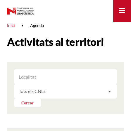
Me
Inici
Agenda
Activitats al territori
FILTRAR
FILTRAR
LES
ELS
ACTIVITATS
FILTRAR
RESULTATS
PER
LES
LOCALITAT
ACTIVITATS
Cercar
PER
CNL