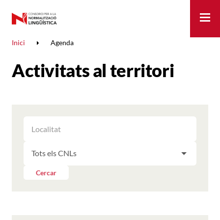
Me
Inici
Agenda
Activitats al territori
FILTRAR
FILTRAR
LES
ELS
ACTIVITATS
FILTRAR
RESULTATS
PER
LES
LOCALITAT
ACTIVITATS
Cercar
PER
CNL