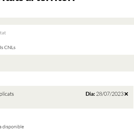
RAR
ATS
LTATS
AT
ATS
plicats
Dia:
28/07/2023
 disponible