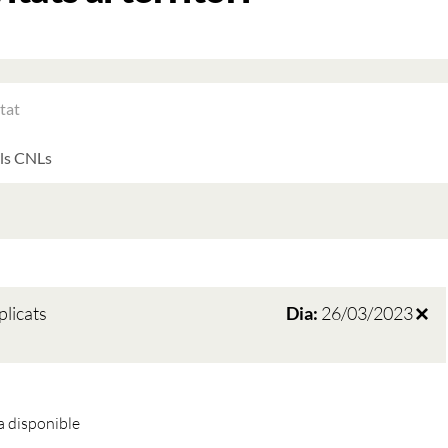
RAR
ATS
LTATS
AT
ATS
plicats
Dia:
26/03/2023
 disponible