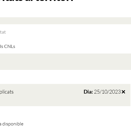
RAR
ATS
LTATS
AT
ATS
plicats
Dia:
25/10/2023
 disponible