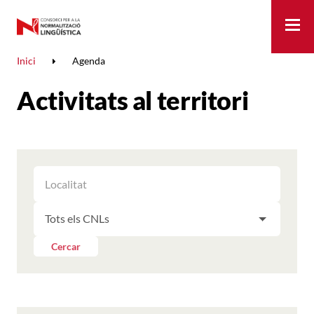
Me
Inici
Agenda
Activitats al territori
FILTRAR
FILTRAR
LES
ELS
ACTIVITATS
FILTRAR
RESULTATS
PER
LES
LOCALITAT
ACTIVITATS
Cercar
PER
CNL