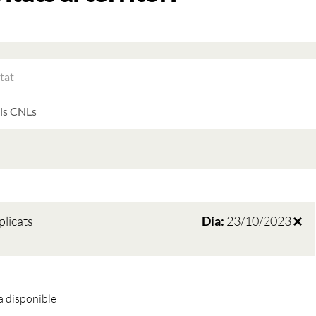
RAR
ATS
LTATS
AT
ATS
plicats
Dia:
23/10/2023
 disponible