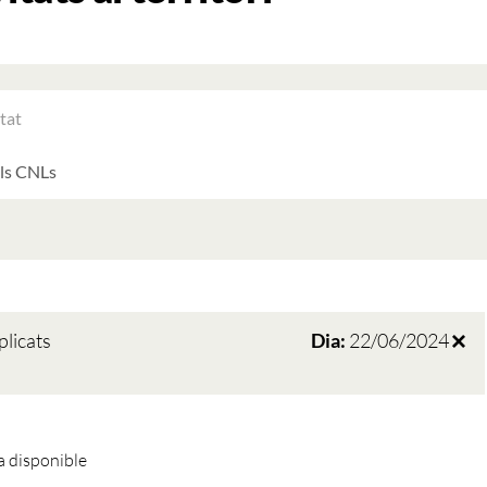
RAR
ATS
LTATS
AT
ATS
plicats
Dia:
22/06/2024
 disponible