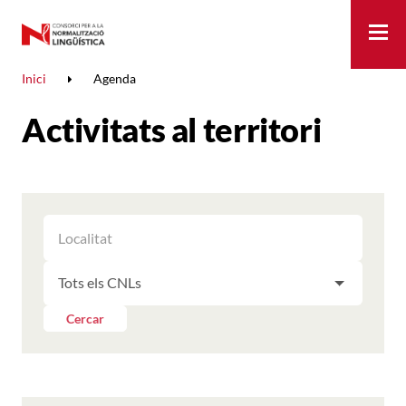
Me
Inici
Agenda
Activitats al territori
FILTRAR
FILTRAR
LES
ELS
ACTIVITATS
FILTRAR
RESULTATS
PER
LES
LOCALITAT
ACTIVITATS
Cercar
PER
CNL