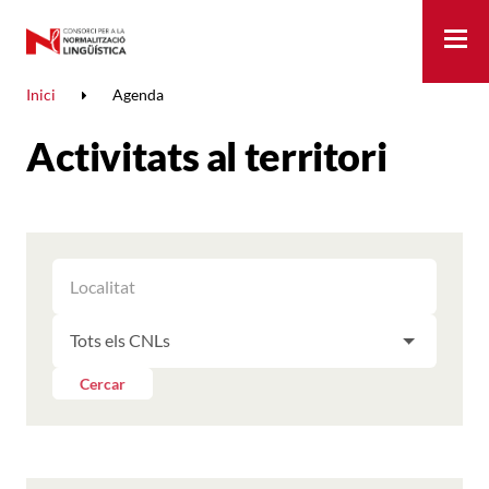
Me
Inici
Agenda
Activitats al territori
FILTRAR
FILTRAR
LES
ELS
ACTIVITATS
FILTRAR
RESULTATS
PER
LES
LOCALITAT
ACTIVITATS
Cercar
PER
CNL