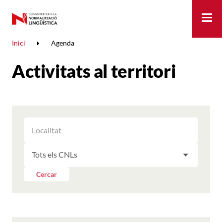
Me
Inici
Agenda
Activitats al territori
FILTRAR
FILTRAR
LES
ELS
ACTIVITATS
FILTRAR
RESULTATS
PER
LES
LOCALITAT
ACTIVITATS
Cercar
PER
CNL