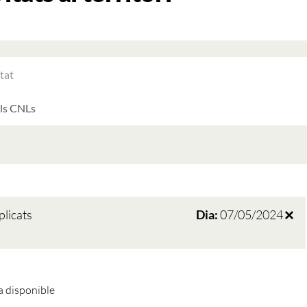
RAR
ATS
LTATS
AT
ATS
plicats
Dia:
07/05/2024
 disponible