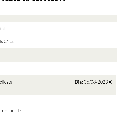
RAR
ATS
LTATS
AT
ATS
plicats
Dia:
06/08/2023
 disponible