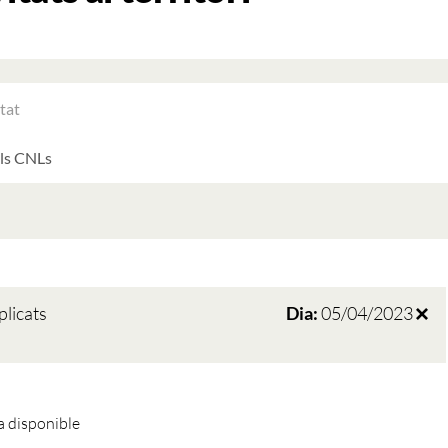
RAR
ATS
LTATS
AT
ATS
plicats
Dia:
05/04/2023
 disponible