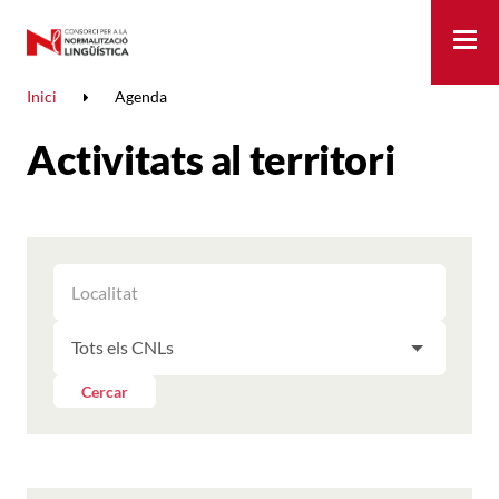
Me
Inici
Agenda
Activitats al territori
FILTRAR
FILTRAR
LES
ELS
ACTIVITATS
FILTRAR
RESULTATS
PER
LES
LOCALITAT
ACTIVITATS
Cercar
PER
CNL