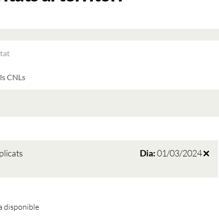
RAR
ATS
LTATS
AT
ATS
plicats
Dia:
01/03/2024
 disponible