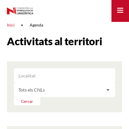
Me
Inici
Agenda
Activitats al territori
FILTRAR
FILTRAR
LES
ELS
ACTIVITATS
FILTRAR
RESULTATS
PER
LES
LOCALITAT
ACTIVITATS
Cercar
PER
CNL