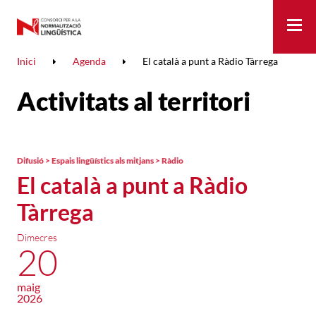
Me
Inici
Agenda
El català a punt a Ràdio Tàrrega
Activitats al territori
Difusió > Espais lingüístics als mitjans > Ràdio
El català a punt a Ràdio
Tàrrega
Dimecres
20
maig
2026