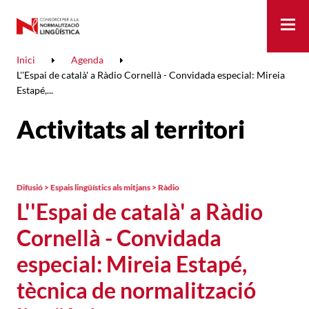
Me
Inici
Agenda
L''Espai de català' a Ràdio Cornellà - Convidada especial: Mireia
Estapé,...
Activitats al territori
Difusió > Espais lingüístics als mitjans > Ràdio
L''Espai de català' a Ràdio
Cornellà - Convidada
especial: Mireia Estapé,
tècnica de normalització