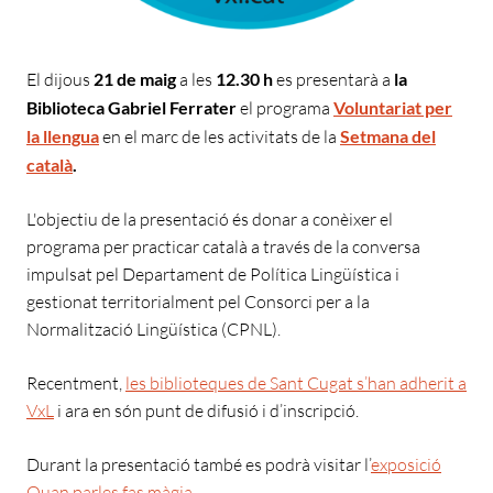
El dijous
21 de maig
a les
12.30 h
es presentarà a
la
Biblioteca Gabriel Ferrater
el programa
Voluntariat per
la llengua
en el marc de les activitats de la
Setmana del
català
.
L'objectiu de la presentació és donar a conèixer el
programa per practicar català a través de la conversa
impulsat pel Departament de Política Lingüística i
gestionat territorialment pel Consorci per a la
Normalització Lingüística (CPNL).
Recentment,
les biblioteques de Sant Cugat s’han adherit a
VxL
i ara en són punt de difusió i d’inscripció.
Durant la presentació també es podrà visitar l’
exposició
Quan parles fas màgia
.