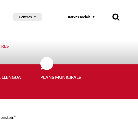
Centres
Xarxes socials
TRES
A LLENGUA
PLANS MUNICIPALS
kenstein”