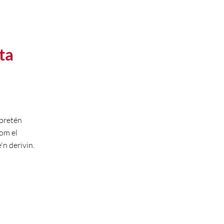
nta
 pretén
com el
n derivin.