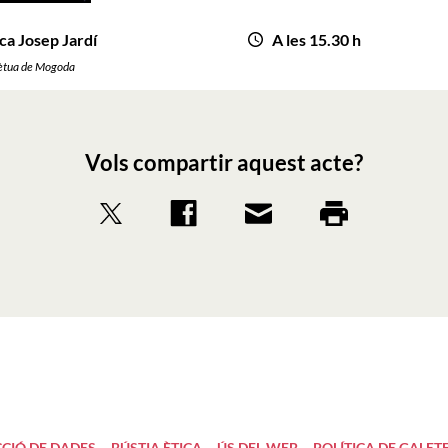
ca Josep Jardí
A les 15.30 h
ètua de Mogoda
Vols compartir aquest acte?
CIÓ DE DADES
BÚSTIA ÈTICA
ÚS DEL WEB
POLÍTICA DE GALET