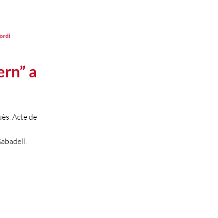
ordi
ern” a
uès. Acte de
abadell.