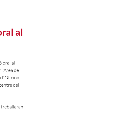
ral al
 oral al
 l'Àrea de
 l'Oficina
centre del
 treballaran