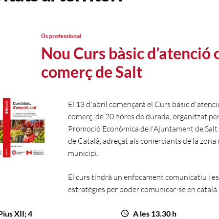
Ús professional
Nou Curs bàsic d’atenció o
comerç de Salt
El 13 d'abril començarà el Curs bàsic d'atenció
comerç, de 20 hores de durada, organitzat per
Promoció Econòmica de l'Ajuntament de Salt i
de Català, adreçat als comerciants de la zona 
municipi.
El curs tindrà un enfocament comunicatiu i es
estratègies per poder comunicar-se en català.
ius XII; 4
A les 13.30 h