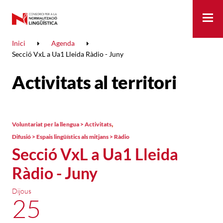
Me
Inici
Agenda
Secció VxL a Ua1 Lleida Ràdio - Juny
Activitats al territori
,
Voluntariat per la llengua > Activitats
Difusió > Espais lingüístics als mitjans > Ràdio
Secció VxL a Ua1 Lleida
Ràdio - Juny
Dijous
25