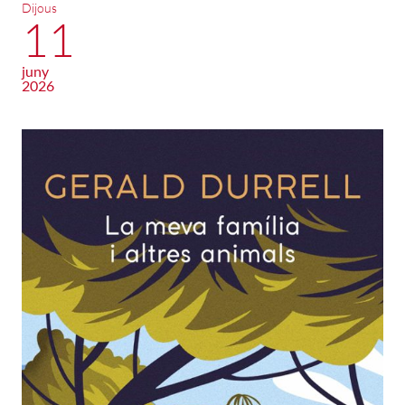
Dijous
11
juny
2026