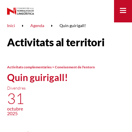
Me
Inici
Agenda
Quin guirigall!
Activitats al territori
Activitats complementàries > Coneixement de l'entorn
Quin guirigall!
Divendres
31
octubre
2025