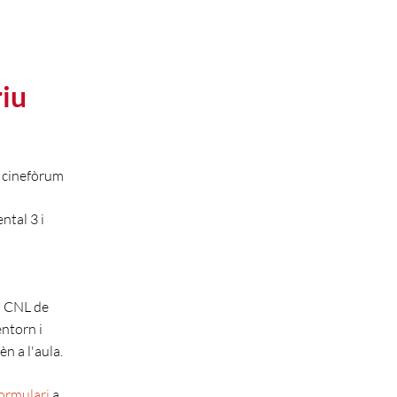
riu
l cinefòrum
ntal 3 i
l CNL de
ntorn i
n a l'aula.
ormulari
a