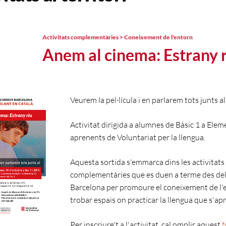
Activitats complementàries > Coneixement de l'entorn
Anem al cinema: Estrany 
Veurem la pel·lícula i en parlarem tots junts a
Activitat dirigida a alumnes de Bàsic 1 a Eleme
aprenents de Voluntariat per la llengua.
Aquesta sortida s'emmarca dins les activitats
complementàries que es duen a terme des de
Barcelona per promoure el coneixement de l'e
trobar espais on practicar la llengua que s'aprè
Per inscriure't a l'activitat, cal omplir aquest
f