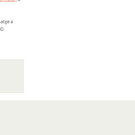
satge a
0.