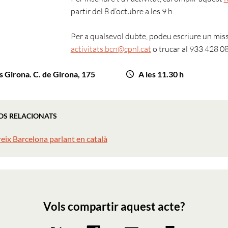
partir del 8 d’octubre a les 9 h.
Per a qualsevol dubte, podeu escriure un mis
activitats.bcn@cpnl.cat
o trucar al 933 428 08
 Girona. C. de Girona, 175
A les 11.30 h
OS RELACIONATS
eix Barcelona parlant en català
Vols compartir aquest acte?