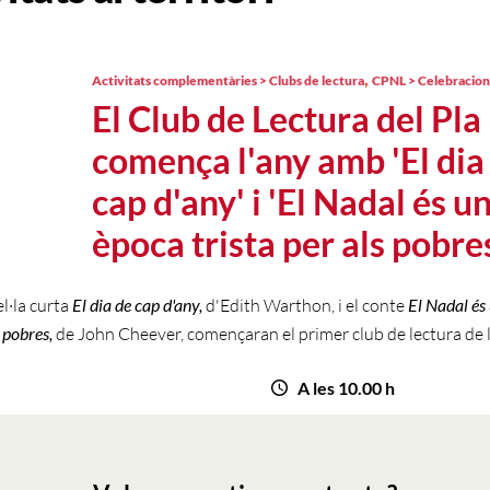
,
Activitats complementàries > Clubs de lectura
CPNL > Celebracion
El Club de Lectura del Pla
comença l'any amb 'El dia
cap d'any' i 'El Nadal és u
època trista per als pobre
l·la curta
El dia de cap d'any,
d'Edith Warthon, i el conte
El Nadal és
s pobres,
de John Cheever, començaran el primer club de lectura de 
A les 10.00 h