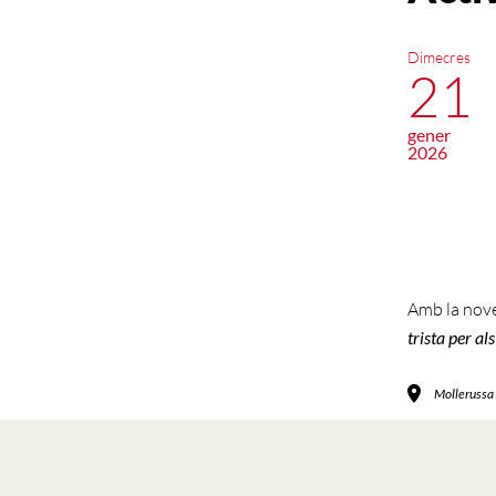
Dimecres
21
gener
2026
Amb la nove
trista per al
Mollerussa