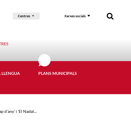
Centres
Xarxes socials
TRES
A LLENGUA
PLANS MUNICIPALS
 d'any' i 'El Nadal...