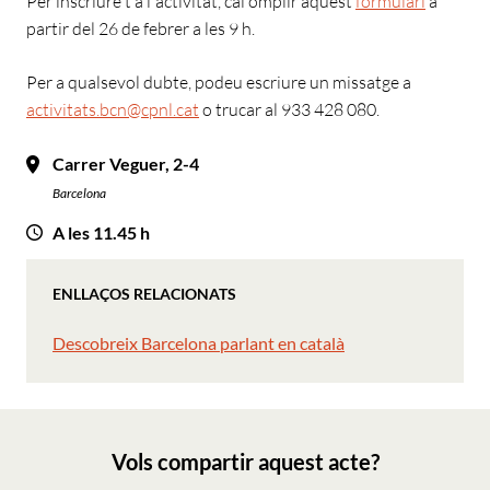
Per inscriure't a l'activitat, cal omplir aquest
formulari
a
partir del 26 de febrer a les 9 h.
Per a qualsevol dubte, podeu escriure un missatge a
activitats.bcn@cpnl.cat
o trucar al 933 428 080.
Carrer Veguer, 2-4
Barcelona
A les 11.45 h
ENLLAÇOS RELACIONATS
Descobreix Barcelona parlant en català
Vols compartir aquest acte?