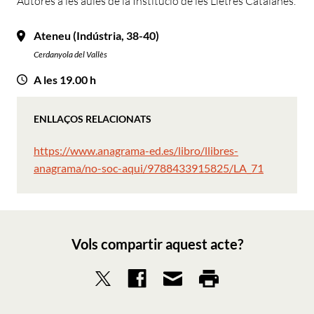
Autores a les aules de la Institució de les Lletres Catalanes.
Ateneu (Indústria, 38-40)
Cerdanyola del Vallès
A les 19.00 h
ENLLAÇOS RELACIONATS
https://www.anagrama-ed.es/libro/llibres-
anagrama/no-soc-aqui/9788433915825/LA_71
Vols compartir aquest acte?