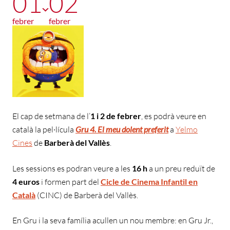
01
02
febrer
febrer
El cap de setmana de l’
1 i 2 de febrer
, es podrà veure en
català la pel·lícula
Gru 4. El meu dolent preferit
a
Yelmo
Cines
de
Barberà del Vallès
.
Les sessions es podran veure a les
16 h
a un preu reduït de
4 euros
i formen part del
Cicle de Cinema Infantil en
Català
(CINC) de Barberà del Vallès.
En Gru i la seva família acullen un nou membre: en Gru Jr.,