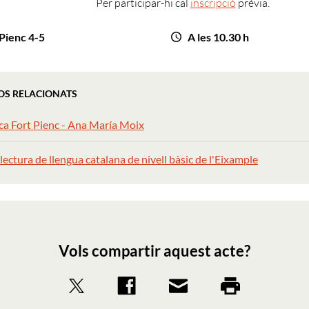
Per participar-hi cal
inscripció
prèvia.
 Pienc 4-5
A les 10.30 h
OS RELACIONATS
ca Fort Pienc - Ana María Moix
lectura de llengua catalana de nivell bàsic de l'Eixample
Vols compartir aquest acte?