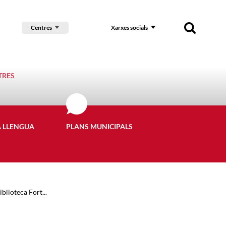
Centres
Xarxes socials
TRES
A LLENGUA
PLANS MUNICIPALS
blioteca Fort...