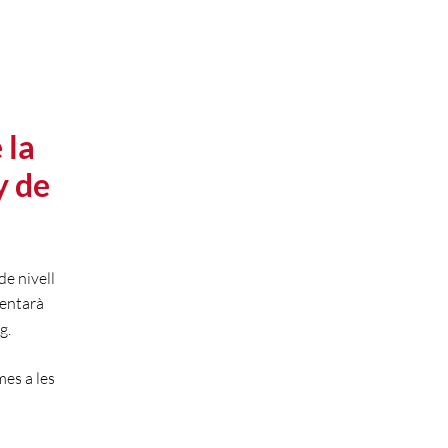
a
 la
y de
de nivell
mentarà
g.
mes a les