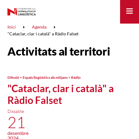
Me
Inici
Agenda
"Cataclar, clar i català" a Ràdio Falset
Activitats al territori
Difusió > Espais lingüístics als mitjans > Ràdio
"Cataclar, clar i català" a
Ràdio Falset
Dissabte
21
desembre
2024