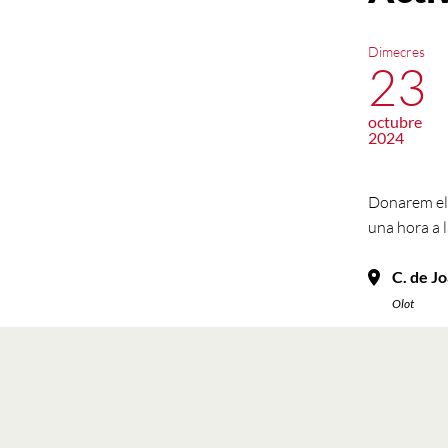
Dimecres
23
octubre
2024
Donarem el 
una hora a 
C. de Jo
Olot