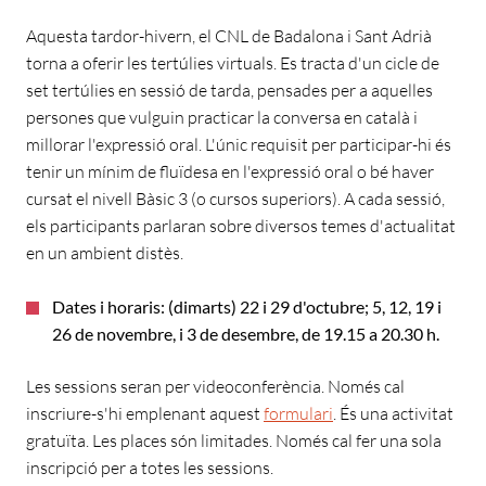
Aquesta tardor-hivern, el CNL de Badalona i Sant Adrià
torna a oferir les tertúlies virtuals. Es tracta d'un cicle de
set tertúlies en sessió de tarda, pensades per a aquelles
persones que vulguin practicar la conversa en català i
millorar l'expressió oral. L'únic requisit per participar-hi és
tenir un mínim de fluïdesa en l'expressió oral o bé haver
cursat el nivell Bàsic 3 (o cursos superiors). A cada sessió,
els participants parlaran sobre diversos temes d'actualitat
en un ambient distès.
Dates i horaris: (dimarts) 22 i 29 d'octubre; 5, 12, 19 i
26 de novembre, i 3 de desembre, de 19.15 a 20.30 h.
Les sessions seran per videoconferència. Només cal
inscriure-s'hi emplenant aquest
formulari
. És una activitat
gratuïta. Les places són limitades. Només cal fer una sola
inscripció per a totes les sessions.