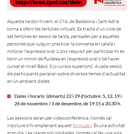
Aquesta tardor-hivern, el CNL de Badalona i Sant Adrià
torna a oferir les tertúlies virtuals. Es tracta d'un cicle de
set tertúlies en sessió de tarda, pensades per a aquelles
persones que vulguin practicar la conversa en català i
millorar l'expressió oral. L'únic requisit per participar-hi és
tenir un mínim de fluïdesa en l'expressió oral o bé haver
cursat el nivell Bàsic 3 (o cursos superiors). A cada sessió,
els participants parlaran sobre diversos temes d'actualitat
en un ambient distès.
Dates i horaris: (dimarts) 22 i 29 d'octubre; 5, 12, 19 i
26 de novembre, i 3 de desembre, de 19.15 a 20.30 h.
Les sessions seran per videoconferència. Només cal
inscriure-s'hi emplenant aquest
formulari
. És una activitat
gratuïta. Les places són limitades. Només cal fer una sola