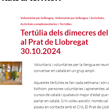
,
,
Voluntariat per la llengua
Voluntariat per la llengua > Activitats
Activitats complementàries > Tertúlies
Tertúlia dels dimecres de
al Prat de Llobregat
30.10.2024
Voluntaris i voluntàries per la llengua es reun
conversar en català en un grup ampli.
Aquestes tertúlies es fan cada setmana i són 
tothom: persones voluntàries i aprenentes, a
cursos de català i qualsevol major d'edat que 
parlar en català. Si hi voleu assistir, només cal
poseu en contacte amb el CNL El Prat de Llobr