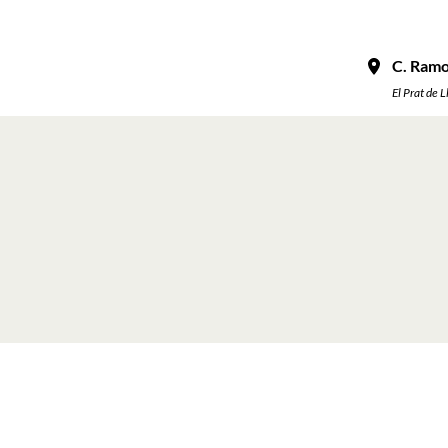
C. Ramon
El Prat de 