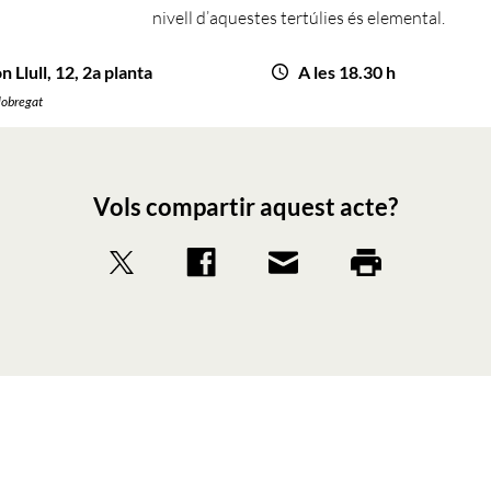
nivell d’aquestes tertúlies és elemental.
 Llull, 12, 2a planta
A les 18.30 h
Llobregat
Vols compartir aquest acte?