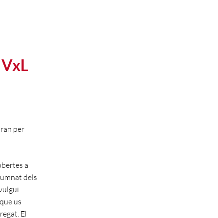
l VxL
iran per
obertes a
lumnat dels
vulgui
 que us
egat. El