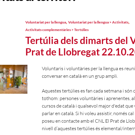
,
,
Voluntariat per la llengua
Voluntariat per la llengua > Activitats
Activitats complementàries > Tertúlies
Tertúlia dels dimarts del 
Prat de Llobregat 22.10.
Voluntaris i voluntàries per la llengua es reun
conversar en català en un grup ampli.
Aquestes tertúlies es fan cada setmana i són 
tothom: persones voluntàries i aprenentes, a
cursos de català i qualsevol major d'edat que 
parlar en català. Si hi voleu assistir, només cal
poseu en contacte amb el CNL El Prat de Llobr
nivell d’aquestes tertúlies és elemental/inte