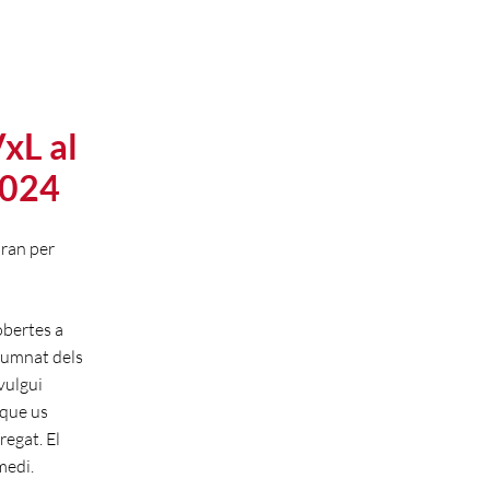
VxL al
2024
iran per
obertes a
lumnat dels
vulgui
 que us
egat. El
rmedi.