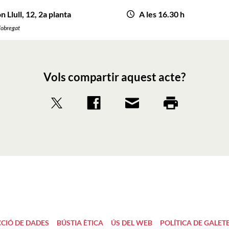
 Llull, 12, 2a planta
A les 16.30 h
Llobregat
Vols compartir aquest acte?
CIÓ DE DADES
BÚSTIA ÈTICA
ÚS DEL WEB
POLÍTICA DE GALET