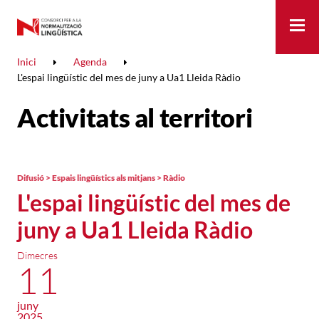
Me
Inici
Agenda
L'espai lingüístic del mes de juny a Ua1 Lleida Ràdio
Activitats al territori
Difusió > Espais lingüístics als mitjans > Ràdio
L'espai lingüístic del mes de
juny a Ua1 Lleida Ràdio
Dimecres
11
juny
2025