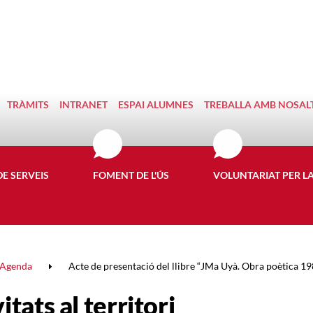
TRÀMITS
INTRANET
ESPAI ALUMNES
TREBALLA AMB NOSAL
DE SERVEIS
FOMENT DE L'ÚS
VOLUNTARIAT PER L
Agenda
Acte de presentació del llibre “JMa Uyà. Obra poètica 1
itats al territori