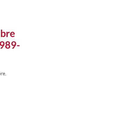
ibre
1989-
re,